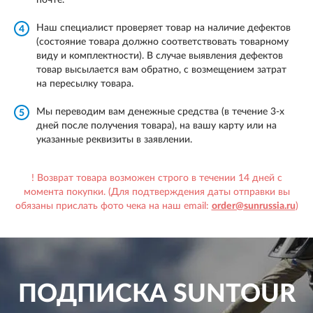
почте.
Наш специалист проверяет товар на наличие дефектов
4
(состояние товара должно соответствовать товарному
виду и комплектности). В случае выявления дефектов
товар высылается вам обратно, с возмещением затрат
на пересылку товара.
Мы переводим вам денежные средства (в течение 3-х
5
дней после получения товара), на вашу карту или на
указанные реквизиты в заявлении.
! Возврат товара возможен строго в течении 14 дней с
момента покупки. (Для подтверждения даты отправки вы
обязаны прислать фото чека на наш email:
order@sunrussia.ru
)
ПОДПИСКА
SUNTOUR