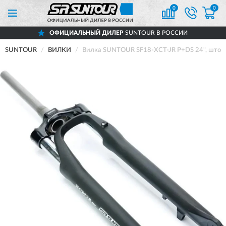
0
0
ОФИЦИАЛЬНЫЙ ДИЛЕР
SUNTOUR В РОССИИ
SUNTOUR
ВИЛКИ
Вилка SUNTOUR SF18-XCT-JR P+DS 24", шток 