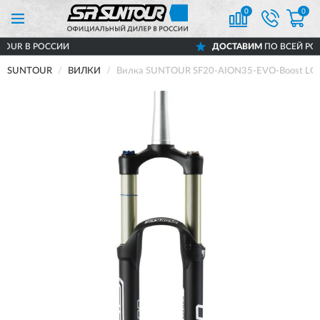
0
0
ССИИ
ДОСТАВИМ
ПО ВСЕЙ РОССИИ
SUNTOUR
ВИЛКИ
Вилка SUNTOUR SF20-AION35-EVO-Boost LOR